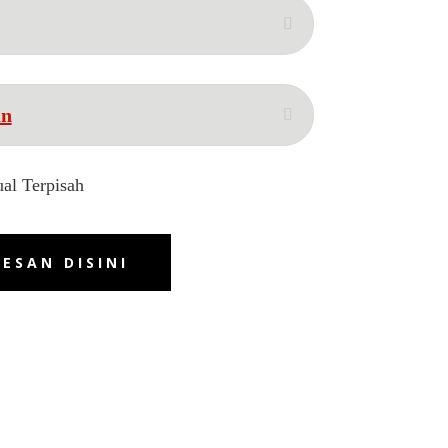
an
al Terpisah
PESAN DISINI