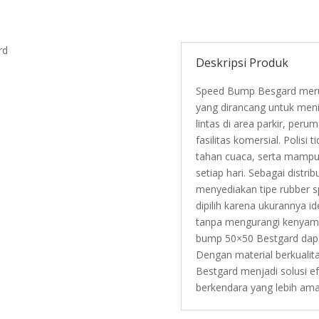
rd
Deskripsi Produk
Speed Bump Besgard meru
yang dirancang untuk meni
lintas di area parkir, peru
fasilitas komersial. Polisi 
tahan cuaca, serta mamp
setiap hari. Sebagai dist
menyediakan tipe rubber
dipilih karena ukurannya 
tanpa mengurangi kenyam
bump 50×50 Bestgard dapat
Dengan material berkuali
Bestgard menjadi solusi e
berkendara yang lebih ama