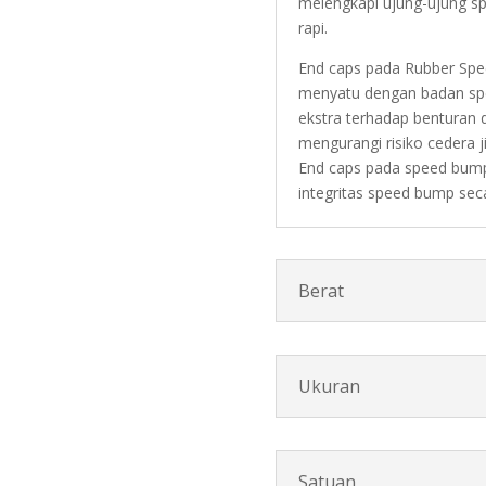
melengkapi ujung-ujung s
rapi.
End caps pada Rubber Sp
menyatu dengan badan sp
ekstra terhadap benturan
mengurangi risiko cedera 
End caps pada speed bump
integritas speed bump sec
Berat
Ukuran
Satuan