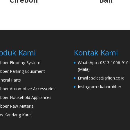
oduk Kami
Kontak Kami
bber Flooring System
WhatsApp :
0813-1006-910
(Mala)
bber Parking Equipment
Email :
sales@arlion.co.id
neral Parts
Instagram :
kaharubber
bber Automotive Accessories
bber Household Appliances
bber Raw Material
as Kandang Karet