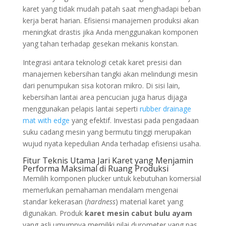
karet yang tidak mudah patah saat menghadapi beban
kerja berat harian. Efisiensi manajemen produksi akan
meningkat drastis jika Anda menggunakan komponen
yang tahan terhadap gesekan mekanis konstan.
Integrasi antara teknologi cetak karet presisi dan
manajemen kebersihan tangki akan melindungi mesin
dari penumpukan sisa kotoran mikro. Di sisi lain,
kebersihan lantai area pencucian juga harus dijaga
menggunakan pelapis lantai seperti
rubber drainage
mat with edge
yang efektif. Investasi pada pengadaan
suku cadang mesin yang bermutu tinggi merupakan
wujud nyata kepedulian Anda terhadap efisiensi usaha.
Fitur Teknis Utama Jari Karet yang Menjamin
Performa Maksimal di Ruang Produksi
Memilih komponen plucker untuk kebutuhan komersial
memerlukan pemahaman mendalam mengenai
standar kekerasan (
hardness
) material karet yang
digunakan. Produk
karet mesin cabut bulu ayam
yang asli umumnya memiliki nilai durometer yang pas